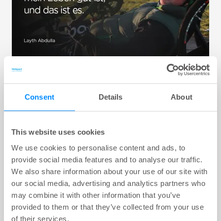
Wie ich mir nach meiner
Consent
Details
About
Querschnittlähmung meine positive
Einstellung bewahrt habe
Unglaubliche Energie und Positivität. Dies
This website uses cookies
beschreibt den 44-jährigen Layth, der sich vor
We use cookies to personalise content and ads, to
fünf Jahren eine Rückenmarkverletzung
provide social media features and to analyse our traffic.
zugezogen hat, als er mit seinen Freunden in der
We also share information about your use of our site with
Gegend von Bamburgh Castle Fahrrad gefahren
ist.
our social media, advertising and analytics partners who
may combine it with other information that you’ve
provided to them or that they’ve collected from your use
of their services.