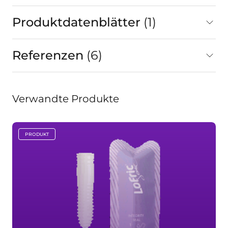
Produktdatenblätter
1
gesamt
Referenzen
6
gesamt
Verwandte Produkte
PRODUKT
key:global.content-type: