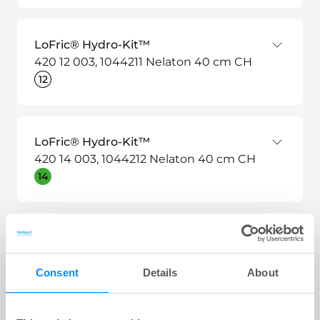
LoFric® Hydro-Kit™
420 12 003, 1044211 Nelaton 40 cm CH
12
LoFric® Hydro-Kit™
420 14 003, 1044212 Nelaton 40 cm CH
14
LoFric® Hydro-Kit™
420 16 003, 1112679 Nelaton 40 cm CH
Consent
Details
About
16