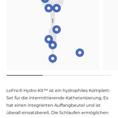
Auffangbeutel
Entleerungsmöglichkeit
Schlaufe zum Aufhängen ode
Katheter vom Beutel abtre
Non-Touch-Technik
Schlaufen zum einfachen Öff
Catheter materi
Smooth eyelets
key:product.key-features
LoFric® Hydro-Kit™ ist ein hydrophiles Komplett-
Set für die intermittierende Katheterisierung. Es
hat einen integrierten Auffangbeutel und ist
überall einsatzbereit. Die Schlaufen ermöglichen