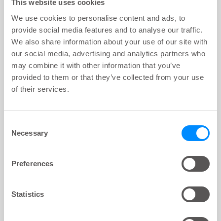
This website uses cookies
LoFric® Hydro-Kit™
We use cookies to personalise content and ads, to
420 18 003, 1112680 Nelaton 40 cm CH
provide social media features and to analyse our traffic.
18
We also share information about your use of our site with
our social media, advertising and analytics partners who
may combine it with other information that you’ve
provided to them or that they’ve collected from your use
LoFric® Hydro-Kit™
of their services.
425 10 003, 1112684 Tiemann 40 cm CH
10
Consent
Necessary
Selection
LoFric® Hydro-Kit™
425 12 003, 1112685 Tiemann 40 cm CH
Preferences
12
Statistics
LoFric® Hydro-Kit™