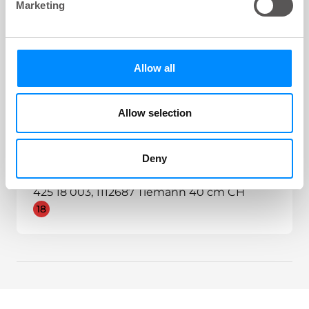
425 14 003, 1112686 Tiemann 40 cm CH
Marketing
14
Allow all
LoFric® Hydro-Kit™
425 16 003, 1044214 Tiemann 40 cm CH
Allow selection
16
Deny
LoFric® Hydro-Kit™
425 18 003, 1112687 Tiemann 40 cm CH
18