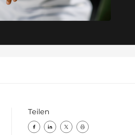
Teilen
key:global.print-this-pa