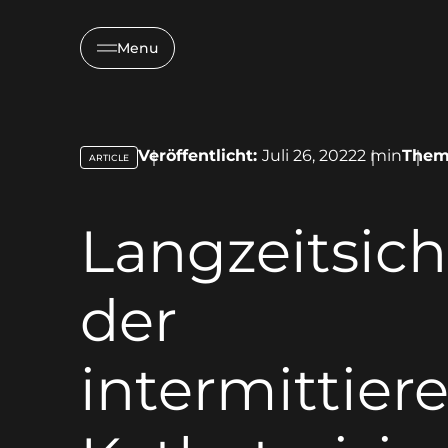
Menu
Veröffentlicht:
Juli 26, 2022
2
min
Them
ARTICLE
key:global.content-type:
Langzeitsich
der
intermittier