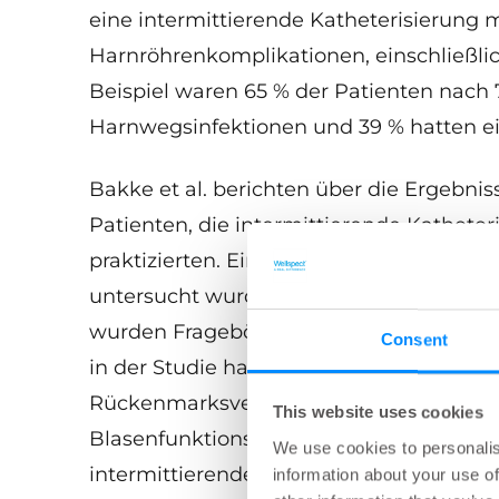
eine intermittierende Katheterisierung mi
Harnröhrenkomplikationen, einschließli
Beispiel waren 65 % der Patienten nach 7
Harnwegsinfektionen und 39 % hatten ein
Bakke et al. berichten über die Ergebn
Patienten, die intermittierende Kathete
praktizierten. Eine erste Stichprobe von 
untersucht wurden, wurde zu einer ern
wurden Fragebögen von 170 Patienten un
Consent
in der Studie hatten einen anderen Hint
Rückenmarksverletzung, 36 % eine unte
This website uses cookies
Blasenfunktionsstörung unbekannter Ätio
We use cookies to personalis
intermittierenden Katheterisierung bet
information about your use of