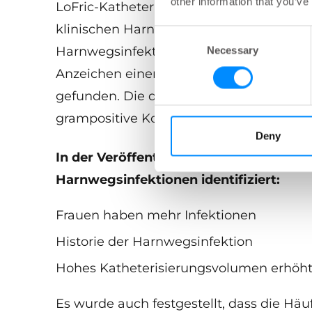
other information that you’ve
LoFric-Katheter. Die Ergebnisse zeigten,
klinischen Harnwegsinfektion aufwiesen,
Consent
Harnwegsinfektion (6 % mit ausgeprägt
Necessary
Selection
Anzeichen einer Harnwegsinfektion). Bak
gefunden. Die dominierenden Spezies wa
grampositive Kokken bei Männern.
Deny
In der Veröffentlichung werden drei Ha
Harnwegsinfektionen identifiziert:
Frauen haben mehr Infektionen
Historie der Harnwegsinfektion
Hohes Katheterisierungsvolumen erhöht
Es wurde auch festgestellt, dass die Häufi