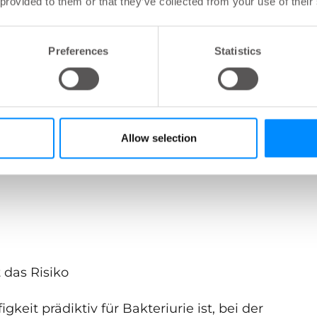
 provided to them or that they’ve collected from your use of their
 dass 65 % der Patienten keine Anzeichen einer
 35 % Anzeichen einer klinischen
en Symptomen und 29 % mit nur geringfügigen
Preferences
Statistics
teriurie wurde in 61% der Urinproben
ren Escherichia coli bei Frauen und
Allow selection
uptprädiktivitätsfaktoren für
 das Risiko
gkeit prädiktiv für Bakteriurie ist, bei der