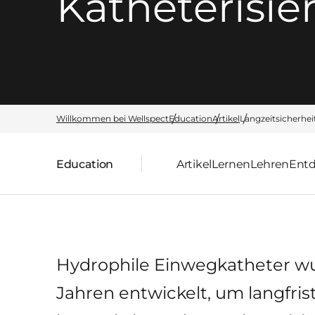
Katheterisie
Willkommen bei Wellspect
Education
Artikel
Langzeitsicherhei
Education
Artikel
Lernen
Lehren
Ent
übergeordnete Seite:
Hydrophile Einwegkatheter wu
Jahren entwickelt, um langfri