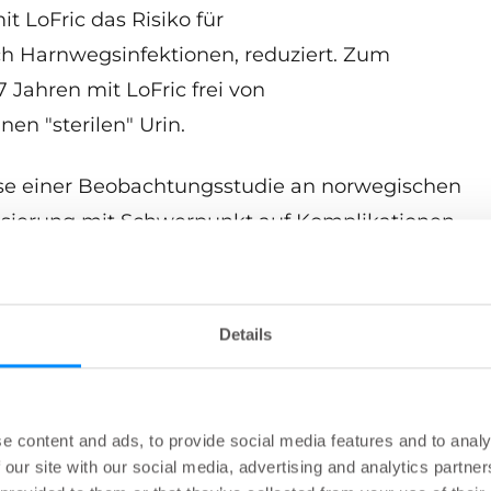
t LoFric das Risiko für
ch Harnwegsinfektionen, reduziert. Zum
 Jahren mit LoFric frei von
en "sterilen" Urin.
isse einer Beobachtungsstudie an norwegischen
risierung mit Schwerpunkt auf Komplikationen
302 Patienten, die bereits vor 7 Jahren
euten Teilnahme aufgeboten. Ausgewertet
d Urinproben von 150 Patienten. Die Patienten
Details
ergrund; 32 % hatten eine höhere
re Rückenmarksverletzung und 31 % eine
logie. Die mittlere Dauer der
e content and ads, to provide social media features and to analy
rug 8 Jahre und 9 Monate und 91 % verwendeten
 our site with our social media, advertising and analytics partn