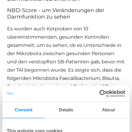
NBD-Score - um Veränderungen der
Darmfunktion zu sehen
Es wurden auch Kotproben von 10
übereinstimmenden, gesunden Kontrollen
gesammelt, um zu sehen, ob es Unterschiede in
der Mikrobiota zwischen gesunden Personen
und den verstopften SB-Patienten gab, bevor mit
der TAI begonnen wurde. Es zeigte sich, dass die
folgenden Mikrobiota Faecalibacterium, Blautia,
Roseburia, Lachnospira und Dialister bei SB-
Patienten erniedrigt waren, während Oscillospira
bei den SB-Patienten signifikant erhöht war,
Consent
Details
About
bevor sie mit TAI begannen. Dieses Ergebnis
unterstützt die Behauptung, dass die
Darmmikrobiota durch Verstopfung
This website uses cookies