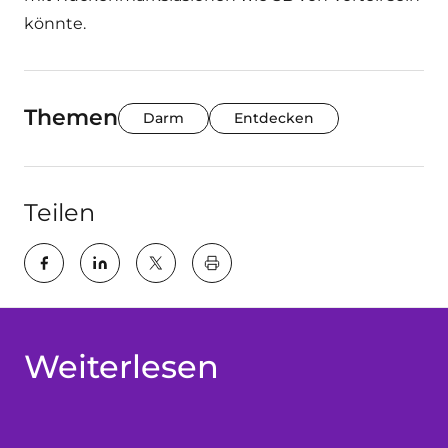
könnte.
Themen
Darm
Entdecken
Teilen
key:global.print-this-page
Weiterlesen