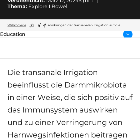
Veröffentlicht:
März 12, 2024
5
min
Thema:
Explore I Bowel
Willkommen bei Wellspect
Education
Artikel
Auswirkungen der transanalen Irrigation auf die
Darmmikrobiota bei pädiatrischen Patienten mit Spina
Education
bifida
übergeordnete Seite:
Die transanale Irrigation
beeinflusst die Darmmikrobiota
in einer Weise, die sich positiv auf
das Immunsystem auswirken
und zu einer Verringerung von
Harnwegsinfektionen beitragen