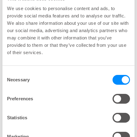
beeinträchtigt wird.
We use cookies to personalise content and ads, to
provide social media features and to analyse our traffic.
Die ausgewählten SB-Patienten verwendeten TAI
We also share information about your use of our site with
alle zwei Tage für 3 Monate, dann wurden
our social media, advertising and analytics partners who
Veränderungen der Darmfunktion, der Urinkultur
may combine it with other information that you’ve
und der Mikrobiota gemessen.
provided to them or that they’ve collected from your use
of their services.
Wichtigste Ergebnisse
Consent
Necessary
TAI verbesserte signifikant die Darmfunktion, wie
Selection
der Anstieg auf der Bristol-Skala und die
Abnahme des Gesamt-NBD-Scores zeigten. Bei
Preferences
der Untersuchung der spezifischen Fragen im
NBD-Score zeigte sich, dass es keine
Statistics
signifikanten Veränderungen in der Häufigkeit
der Stuhlinkontinenz gab. Es wurde auch
Marketing